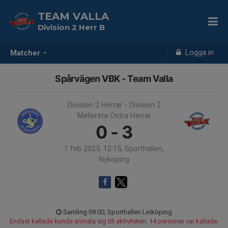
TEAM VALLA
Division 2 Herr B
Logga in
Matcher
Spårvägen VBK - Team Valla
Division 2 Herrar - Division 2
Mellersta Östra Herrar
0 - 3
1 feb 2025, 12:15, Sporthallen,
Nyköping
Samling 09:00, Sporthallen Linköping
Endast kallade kunde anmäla sig till aktiviteten. 14 personer var kallade.