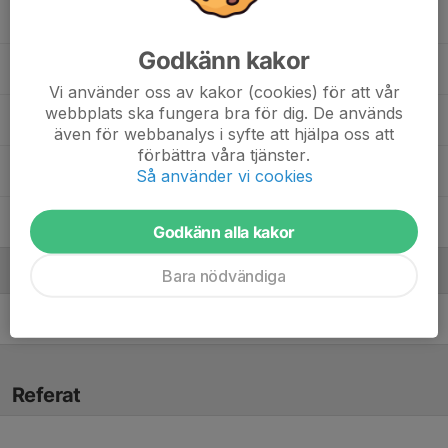
Filip Hedin
Godkänn kakor
Joacim Ringqvist
, Linköpings VC Herr
Vi använder oss av kakor (cookies) för att vår
webbplats ska fungera bra för dig. De används
Johannes Gabriël De Waal
även för webbanalys i syfte att hjälpa oss att
förbättra våra tjänster.
Lucas Legnér
Så använder vi cookies
William Bergström
, Linköpings VC Herr
Godkänn alla kakor
Ledare
Bara nödvändiga
Stefan Ericsson
Assisterande tränare
Referat