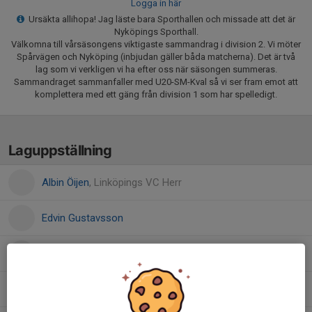
Logga in här
Ursäkta allihopa! Jag läste bara Sporthallen och missade att det är
Nyköpings Sporthall.
Välkomna till vårsäsongens viktigaste sammandrag i division 2. Vi möter
Spårvägen och Nyköping (inbjudan gäller båda matcherna). Det är två
lag som vi verkligen vi ha efter oss när säsongen summeras.
Sammandraget sammanfaller med U20-SM-Kval så vi ser fram emot att
komplettera med ett gäng från division 1 som har spelledigt.
Laguppställning
Albin Öijen
, Linköpings VC Herr
Edvin Gustavsson
Elias Kalathakis
, Linköpings VC Herr
Filip Eriksson
, Linköpings VC Herr