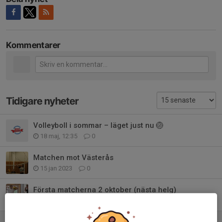
Kommentarer
Tidigare nyheter
Volleyboll i sommar – läget just nu 🏐
18 maj, 12:35
0
Matchen mot Västerås
15 jan 2023
0
Första matcherna 2 oktober (nästa helg)
25 sep 2022
0
Nya träningstider fram till Sommaren