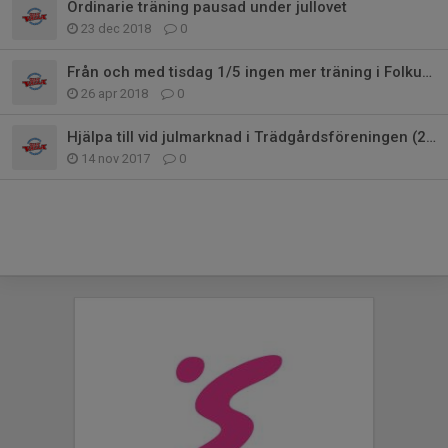
Ordinarie träning pausad under jullovet
23 dec 2018
0
Från och med tisdag 1/5 ingen mer träning i Folkunga eller Sporthallen i vår
26 apr 2018
0
Hjälpa till vid julmarknad i Trädgårdsföreningen (23-25 November)
14 nov 2017
0