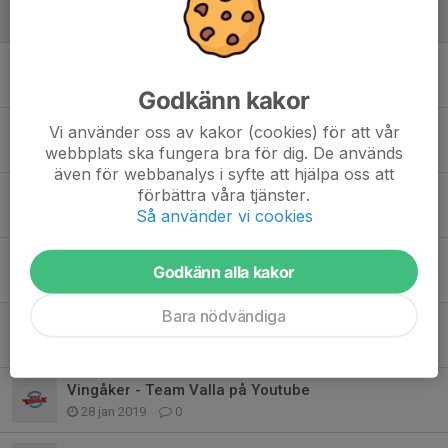
1 maj 2022
0
Träning startar!
16 aug 2020
0
Godkänn kakor
Träningar inställda
Vi använder oss av kakor (cookies) för att vår
webbplats ska fungera bra för dig. De används
1 apr 2020
0
även för webbanalys i syfte att hjälpa oss att
förbättra våra tjänster.
Bollrullare i morgon
Så använder vi cookies
10 jan 2020
0
Akut behov av bollrullare till finalen imorgon
Godkänn alla kakor
28 apr 2019
1
Bara nödvändiga
Plogging 2019
26 mar 2019
0
Vingåker - Team Valla på Youtube
28 jan 2019
0