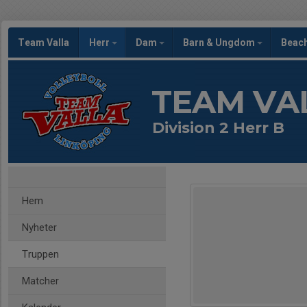
Team Valla
Herr
Dam
Barn & Ungdom
Beac
TEAM VA
Division 2 Herr B
Hem
Nyheter
Truppen
Matcher