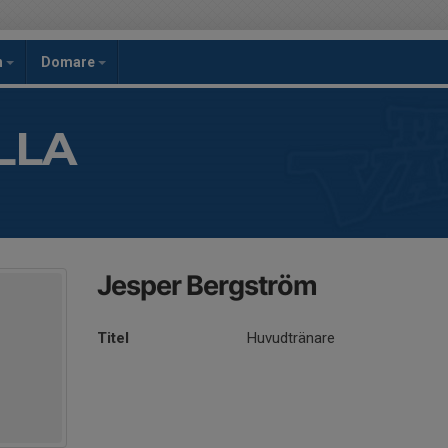
h
Domare
LLA
Jesper Bergström
Titel
Huvudtränare