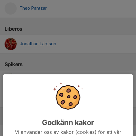
Theo Pantzar
Liberos
Jonathan Larsson
Spikers
Emil Kulojärvi
Johannes Gabriël De Waal
Vänsterspikers
Godkänn kakor
Vi använder oss av kakor (cookies) för att vår
Adam Westerberg