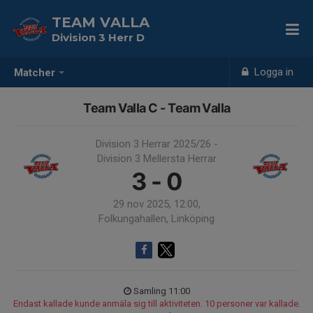
TEAM VALLA
Division 3 Herr D
Logga in
Matcher
Team Valla C - Team Valla
Division 3 Herrar 2025/26 -
Division 3 Mellersta Herrar
3 - 0
29 nov 2025, 12:00,
Folkungahallen, Linköping
Samling 11:00
Endast kallade kunde anmäla sig till aktiviteten. 10 personer var kallade.