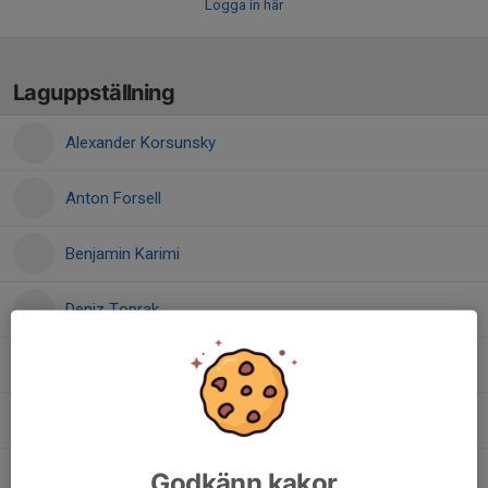
Logga in här
Laguppställning
Alexander Korsunsky
Anton Forsell
Benjamin Karimi
Deniz Toprak
Edvin Chevalier
Isak Blomster
Melvin Lundgren
Godkänn kakor