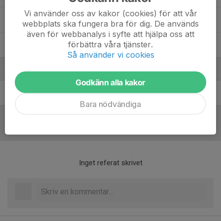
Vi använder oss av kakor (cookies) för att vår
Olle Eriksson
webbplats ska fungera bra för dig. De används
även för webbanalys i syfte att hjälpa oss att
förbättra våra tjänster.
Stefan Ellermäe
Så använder vi cookies
Ledare
Godkänn alla kakor
Hannes Nilsson
Spelande tränare
Bara nödvändiga
Referat
Inget referat skrivet