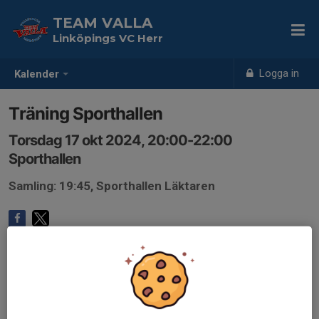
TEAM VALLA
Linköpings VC Herr
Logga in
Kalender
Träning Sporthallen
Torsdag 17 okt 2024, 20:00-22:00
Sporthallen
Samling: 19:45, Sporthallen Läktaren