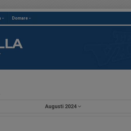
h
Domare
LLA
r
a
Augusti 2024