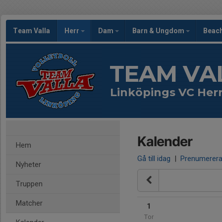
Team Valla
Herr
Dam
Barn & Ungdom
Beac
TEAM VA
Linköpings VC Her
Kalender
Hem
Gå till idag
|
Prenumerer
Nyheter
Truppen
Matcher
1
Tor