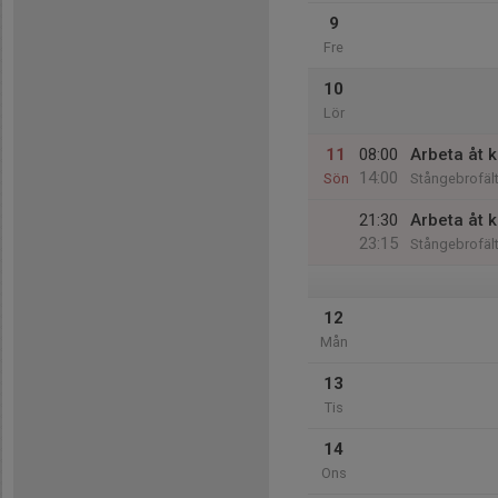
9
Fre
10
Lör
11
08:00
Arbeta åt 
14:00
Sön
Stångebrofält
21:30
Arbeta åt 
23:15
Stångebrofält
12
Mån
13
Tis
14
Ons