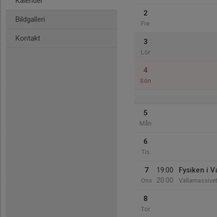
Kalender
2
Bildgalleri
Fre
Kontakt
3
Lör
4
Sön
5
Mån
6
Tis
7
19:00
Fysiken i V
20:00
Ons
Vallamassive
8
Tor