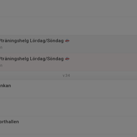
/träningshelg Lördag/Söndag
en
/träningshelg Lördag/Söndag
en
v.34
unkan
orthallen