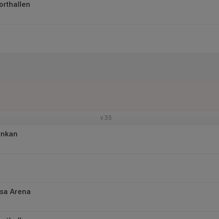
orthallen
v.35
unkan
sa Arena