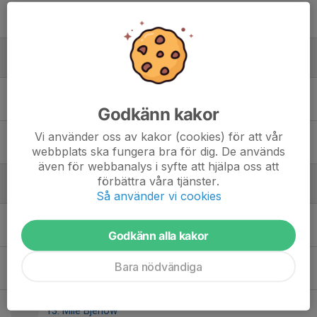
2. Joacim Ringqvist
Liberos
15. Albin Öijen
Godkänn kakor
Vi använder oss av kakor (cookies) för att vår
1. Noël Karlsson
webbplats ska fungera bra för dig. De används
även för webbanalys i syfte att hjälpa oss att
förbättra våra tjänster.
Vänsterspikers
Så använder vi cookies
14. Elias Ragnsäter
Godkänn alla kakor
Bara nödvändiga
4. Gustav Hyllsjö Heiner
13. Mile Bjerlöw