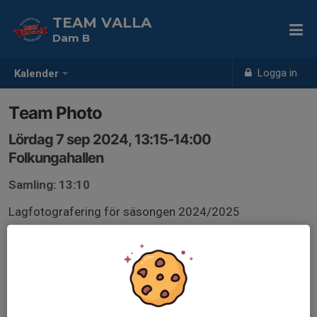
TEAM VALLA
Dam B
Logga in
Kalender
Team Photo
Lördag 7 sep 2024, 13:15-14:00
Folkungahallen
Samling: 13:10
Lagfotografering för säsongen 2024/2025