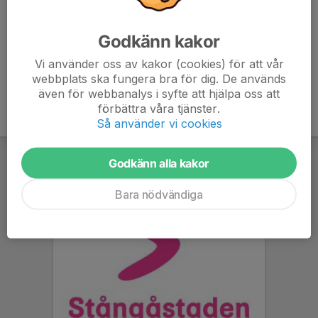
Ålder
22 år
Godkänn kakor
Längd
172 cm
Vi använder oss av kakor (cookies) för att vår
webbplats ska fungera bra för dig. De används
även för webbanalys i syfte att hjälpa oss att
förbättra våra tjänster.
Så använder vi cookies
Godkänn alla kakor
Bara nödvändiga