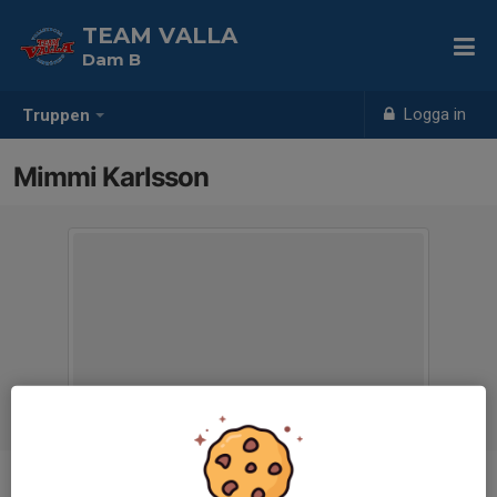
TEAM VALLA
Dam B
Logga in
Truppen
Mimmi Karlsson
Position
-