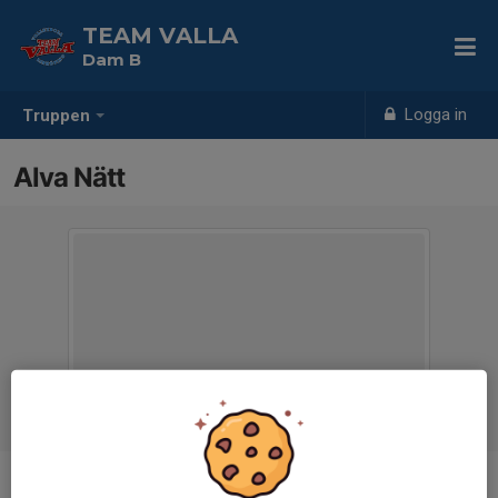
TEAM VALLA
Dam B
Logga in
Truppen
Alva Nätt
Position
-