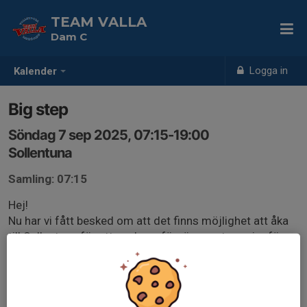
TEAM VALLA
Dam C
Logga in
Kalender
Big step
Söndag 7 sep 2025, 07:15-19:00
Sollentuna
Samling: 07:15
Hej!
Nu har vi fått besked om att det finns möjlighet att åka
till Sollentuna för att spela en försäsongsturneringför u
18. lyckas vi få ihop lag med så kort varsel? Anmäl
intresse redan idag om du kan/vill följa med och skriv
också om någon dina föräldrar kan köra så får vi
återkomma med mer information när vi vet om vi får