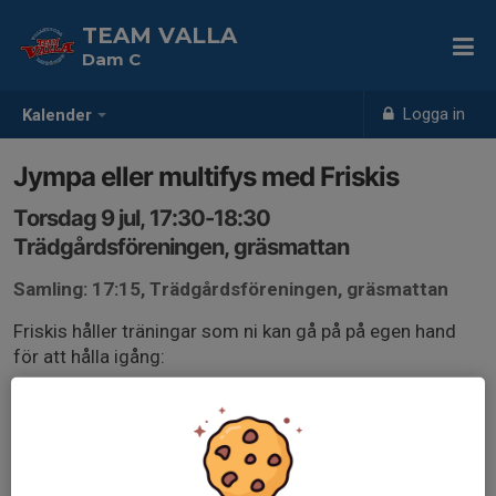
TEAM VALLA
Dam C
Logga in
Kalender
Jympa eller multifys med Friskis
Torsdag 9 jul, 17:30-18:30
Trädgårdsföreningen, gräsmattan
Samling: 17:15, Trädgårdsföreningen, gräsmattan
Friskis håller träningar som ni kan gå på på egen hand
för att hålla igång:
Torsdagar kl 17:30 Jympa eller Multifys. De skriver att
man får ta med egen matta om man vill ha något att
ligga på och att de ställer in vid ruskväder. De håller till
på gräsmattan framför Barnteaterscenen. Träningen är