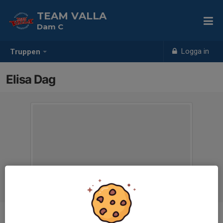
TEAM VALLA
Dam C
Logga in
Truppen
Elisa Dag
Position
-