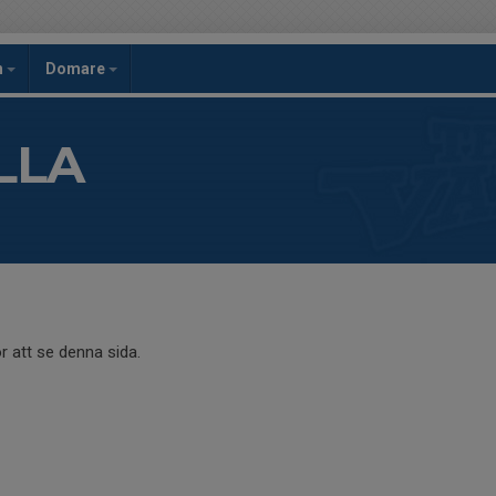
h
Domare
LLA
r att se denna sida.