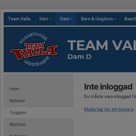
Team Valla
Herr
Dam
Barn & Ungdom
Beac
TEAM VA
Dam D
Inte inloggad
Hem
Du måste vara inloggad fö
Nyheter
Klicka här för att logga in
Truppen
Matcher