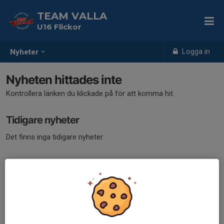
TEAM VALLA
U16 Flickor
Logga in
Nyheter
Nyheten hittades inte
Kontrollera länken du klickade på för att komma hit.
Tidigare nyheter
Det finns inga tidigare nyheter