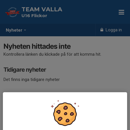
TEAM VALLA
U16 Flickor
Logga in
Nyheter
Nyheten hittades inte
Kontrollera länken du klickade på för att komma hit.
Tidigare nyheter
Det finns inga tidigare nyheter