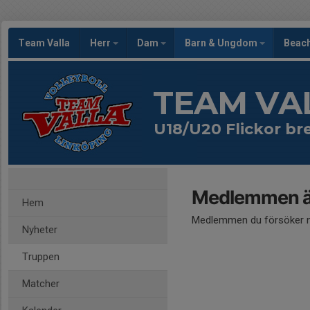
Team Valla
Herr
Dam
Barn & Ungdom
Beac
TEAM VA
U18/U20 Flickor br
Medlemmen är
Hem
Medlemmen du försöker nå
Nyheter
Truppen
Matcher