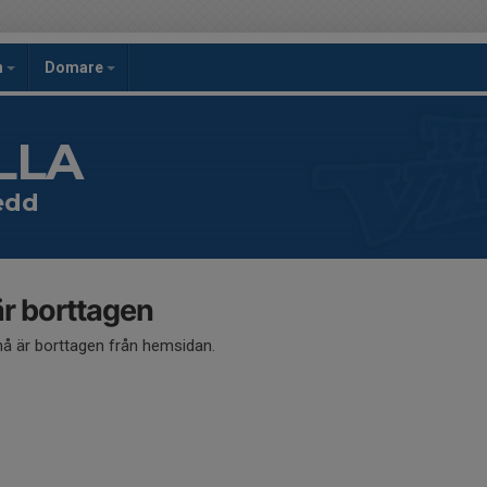
h
Domare
LLA
edd
 borttagen
 är borttagen från hemsidan.