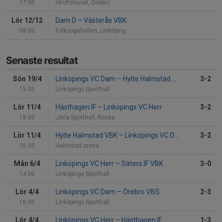
17:00
Idrottshuset, Örebro
Lör 12/12
Dam D
–
Västerås VBK
08:00
Folkungahallen, Linköping
Senaste resultat
Sön 19/4
Linköpings VC Dam
–
Hylte Halmstad VBK
3-2
15:00
Linköpings Sporthall
Lör 11/4
Hästhagen IF
–
Linköpings VC Herr
3-2
18:00
Järla Sporthall, Nacka
Lör 11/4
Hylte Halmstad VBK
–
Linköpings VC Dam
3-2
16:30
Halmstad arena
Mån 6/4
Linköpings VC Herr
–
Säters IF VBK
3-0
14:00
Linköpings Sporthall
Lör 4/4
Linköpings VC Dam
–
Örebro VBS
2-3
16:00
Linköpings Sporthall
Lör 4/4
Linköpings VC Herr
–
Hästhagen IF
1-3