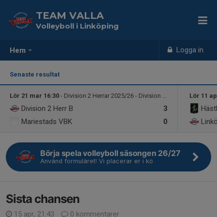
TEAM VALLA
Volleyboll i Linköping
Logga in
Hem
Senaste resultat
Lör 21 mar 16:30
- Division 2 Herrar 2025/26 - Division 2 Mellersta Herrar
Lör 11 ap
Division 2 Herr B
3
Häst
Mariestads VBK
0
Link
Börja spela volleyboll säsongen 26/27
Använd formuläret! Vi placerar er i kö
Sista chansen
15 apr, 21:43
0 kommentarer