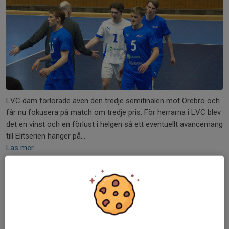
LVC dam förlorade även den tredje semifinalen mot Örebro och
får nu fokusera på match om tredje pris. För herrarna i LVC blev
det en vinst och en förlust i helgen så ett eventuellt avancemang
till Elitserien hänger på...
Läs mer
Kniven mot strupen
2 apr, 09:57
0 kommentarer