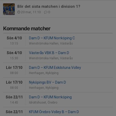
Blir det sista matchen i division 1?
20 mar, 11:10
0
Kommande matcher
Sön 4/10
Dam D
–
KFUM Norrköping C
13:15
Wenströmska Hallen, Västerås
Sön 4/10
Västerås VBK B
–
Dam D
15:30
Wenströmska Hallen, Västerås
Lör 17/10
Dam D
–
KFUM Eskilstuna Volley
08:00
Herrhagen, Nyköping
Lör 17/10
Nyköpings BV
–
Dam D
08:00
Herrhagen, Nyköping
Sön 22/11
Dam D
–
KFUM Norrköping
14:45
Idrottshuset, Örebro
Sön 22/11
KFUM Örebro Volley B
–
Dam D