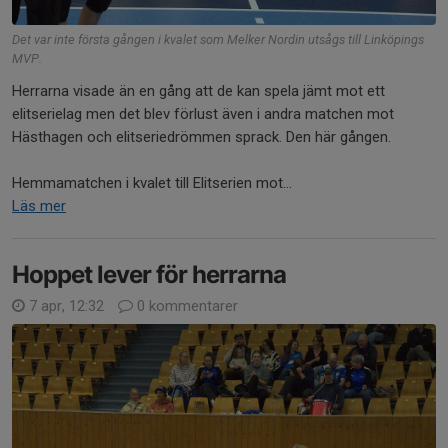
Det var inte första gången i kvalet som Melker Nordin utsågs till Linköpings
MVP.
Herrarna visade än en gång att de kan spela jämt mot ett
elitserielag men det blev förlust även i andra matchen mot
Hästhagen och elitseriedrömmen sprack. Den här gången.
Hemmamatchen i kvalet till Elitserien mot...
Läs mer
Hoppet lever för herrarna
7 apr, 12:32
0 kommentarer