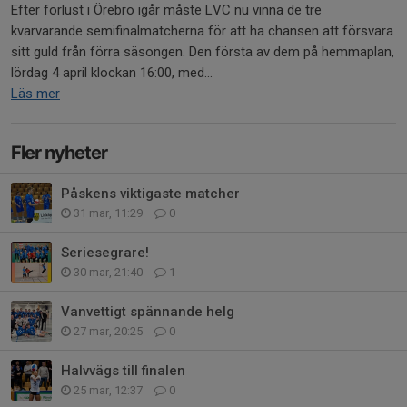
Efter förlust i Örebro igår måste LVC nu vinna de tre
kvarvarande semifinalmatcherna för att ha chansen att försvara
sitt guld från förra säsongen. Den första av dem på hemmaplan,
lördag 4 april klockan 16:00, med...
Läs mer
Fler nyheter
Påskens viktigaste matcher
31 mar, 11:29
0
Seriesegrare!
30 mar, 21:40
1
Vanvettigt spännande helg
27 mar, 20:25
0
Halvvägs till finalen
25 mar, 12:37
0