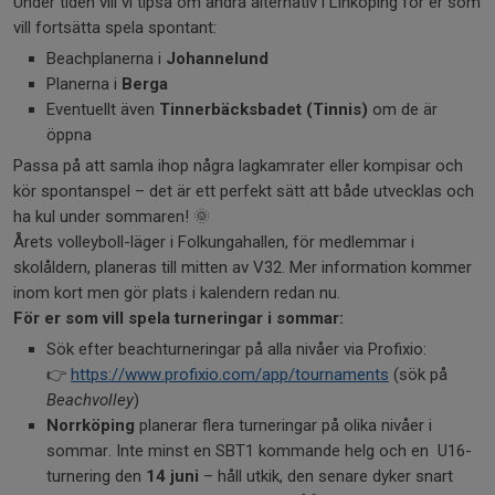
Under tiden vill vi tipsa om andra alternativ i Linköping för er som
vill fortsätta spela spontant:
Beachplanerna i
Johannelund
Planerna i
Berga
Eventuellt även
Tinnerbäcksbadet (Tinnis)
om de är
öppna
Passa på att samla ihop några lagkamrater eller kompisar och
kör spontanspel – det är ett perfekt sätt att både utvecklas och
ha kul under sommaren! 🌞
Årets volleyboll-läger i Folkungahallen, för medlemmar i
skolåldern, planeras till mitten av V32. Mer information kommer
inom kort men gör plats i kalendern redan nu.
För er som vill spela turneringar i sommar:
Sök efter beachturneringar på alla nivåer via Profixio:
👉
https://www.profixio.com/app/tournaments
(sök på
Beachvolley
)
Norrköping
planerar flera turneringar på olika nivåer i
sommar. Inte minst en SBT1 kommande helg och en U16-
turnering den
14 juni
– håll utkik, den senare dyker snart