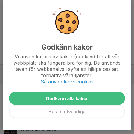
Kommentarer
Godkänn kakor
Tidigare nyheter
Vi använder oss av kakor (cookies) för att vår
webbplats ska fungera bra för dig. De används
även för webbanalys i syfte att hjälpa oss att
Volleyboll i sommar – läget just nu 🏐
förbättra våra tjänster.
18 maj, 12:35
0
Så använder vi cookies
Volleybollmagi: Team Valla's Episka Uppvisning mot Nyköping och Karlstad!
13 nov 2023
0
Godkänn alla kakor
Spännande och bra spel för ungdomarna
Bara nödvändiga
21 jan 2023
0
Vinst mot Örebro