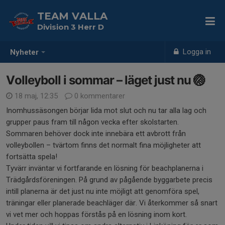
TEAM VALLA
Division 3 Herr D
Logga in
Nyheter
Volleyboll i sommar – läget just nu 🏐
18 maj, 12:35
0 kommentarer
Inomhussäsongen börjar lida mot slut och nu tar alla lag och
grupper paus fram till någon vecka efter skolstarten.
Sommaren behöver dock inte innebära ett avbrott från
volleybollen – tvärtom finns det normalt fina möjligheter att
fortsätta spela!
Tyvärr inväntar vi fortfarande en lösning för beachplanerna i
Trädgårdsföreningen. På grund av pågående byggarbete precis
intill planerna är det just nu inte möjligt att genomföra spel,
träningar eller planerade beachläger där. Vi återkommer så snart
vi vet mer och hoppas förstås på en lösning inom kort.