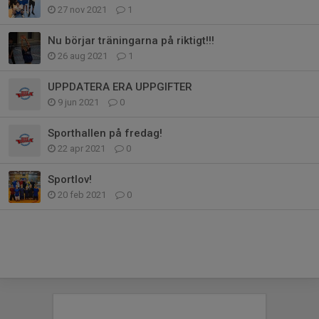
27 nov 2021
1
Nu börjar träningarna på riktigt!!!
26 aug 2021
1
UPPDATERA ERA UPPGIFTER
9 jun 2021
0
Sporthallen på fredag!
22 apr 2021
0
Sportlov!
20 feb 2021
0