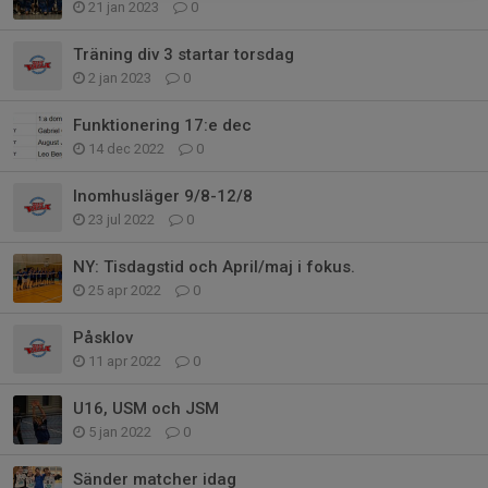
21 jan 2023
0
Träning div 3 startar torsdag
2 jan 2023
0
Funktionering 17:e dec
14 dec 2022
0
Inomhusläger 9/8-12/8
23 jul 2022
0
NY: Tisdagstid och April/maj i fokus.
25 apr 2022
0
Påsklov
11 apr 2022
0
U16, USM och JSM
5 jan 2022
0
Sänder matcher idag