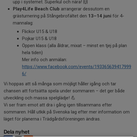
upp i systemet. Superkul och nära! 🙌
Play4Life Beach Club
arrangerar dessutom en
grästurnering på Stångebrofältet den
13–14 juni
för 4-
mannalag:
Flickor U15 & U18
Pojkar U15 & U18
Öppen klass (alla åldrar, mixat – minst en tjej på plan
hela tiden)
Mer info och anmälan:
https://www.facebook.com/events/193365639417999
6/
Vi hoppas att så många som möjligt håller igång och tar
chansen att fortsätta spela under sommaren – det ger både
utveckling och massa spelglädje! 💪
Vi ser fram emot att dra i gång igen tillsammans efter
sommaren. Håll utkik på Svenska lag efter mer information om
läget för planerna i Trädgårdsföreningen ändras.
Dela nyhet