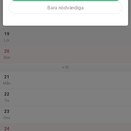
21:30
Folkungahallen, Linköping
Bara nödvändiga
18
Fre
19
Lör
20
Sön
v.52
21
Mån
22
Tis
23
Ons
24