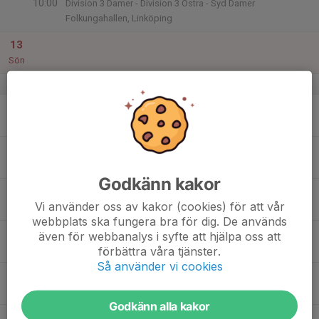
10:00
Division 3 Damer - Division 3 Östra - Syd Damer
Folkungahallen, Linköping
13
Sön
v.51
14
Mån
15
18:30
Tisdagsträning i Folkunga
Dam C
20:00
Tis
Folkungahallen, Linköping
Godkänn kakor
18:30
Tisdagsträning i Folkunga
Dam B
Vi använder oss av kakor (cookies) för att vår
20:00
Folkungahallen, Linköping
webbplats ska fungera bra för dig. De används
16
17:00
Onsdagsträning i Vasa Arena
även för webbanalys i syfte att hjälpa oss att
Dam C
19:00
Ons
Vasa Arena
förbättra våra tjänster.
Så använder vi cookies
17
20:00
Torsdagsträning i Folkunga
Dam C
21:30
Tor
Folkungahallen, Linköping
Godkänn alla kakor
20:00
Torsdagsträning i Folkunga
Dam B