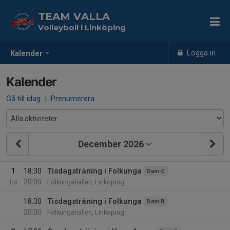
TEAM VALLA
Volleyboll i Linköping
Logga in
Kalender
Kalender
Gå till idag
|
Prenumerera
December 2026
1
18:30
Tisdagsträning i Folkunga
Dam C
20:00
Tis
Folkungahallen, Linköping
18:30
Tisdagsträning i Folkunga
Dam B
20:00
Folkungahallen, Linköping