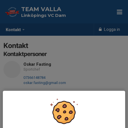
TEAM VALLA
Linköpings VC Dam
Logga in
Kontakt
Kontakt
Kontaktpersoner
Oskar Fasting
Sportchef
07366148784
oskar.fasting@gmail.com