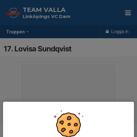
TEAM VALLA
Linköpings VC Dam
Logga in
Truppen
17. Lovisa Sundqvist
Position
Center