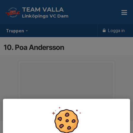
TEAM VALLA
Linköpings VC Dam
Logga in
Truppen
10. Poa Andersson
Position
Spiker