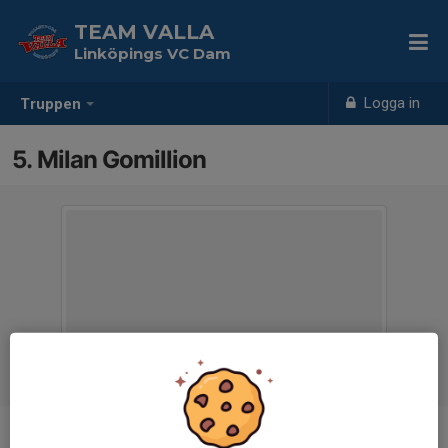
TEAM VALLA
Linköpings VC Dam
Logga in
Truppen
5. Milan Gomillion
Position
Libero