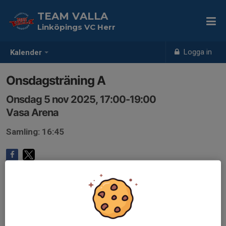
TEAM VALLA
Linköpings VC Herr
Logga in
Kalender
Onsdagsträning A
Onsdag 5 nov 2025, 17:00-19:00
Vasa Arena
Samling: 16:45