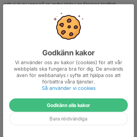
och vi är nu uppe på en andra plats i en förvisso kraftigt
haltande tabell. // Vikarierande Coach
Dela nyhet
Godkänn kakor
Kommentarer
Vi använder oss av kakor (cookies) för att vår
Sara
16 nov 2025
webbplats ska fungera bra för dig. De används
Snyggt jobbat av både spelare och coach!
även för webbanalys i syfte att hjälpa oss att
förbättra våra tjänster.
Så använder vi cookies
Godkänn alla kakor
Tidigare nyheter
Bara nödvändiga
Volleyboll i sommar – läget just nu 🏐
18 maj, 12:32
0