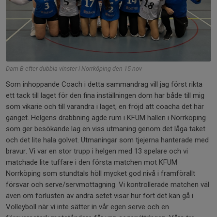
Dam B efter dubbla vinster i Norrköping den 15 nov
Som inhoppande Coach i detta sammandrag vill jag först rikta
ett tack till laget för den fina inställningen dom har både till mig
som vikarie och till varandra i laget, en fröjd att coacha det här
gänget. Helgens drabbning ägde rum i KFUM hallen i Norrköping
som ger besökande lag en viss utmaning genom det låga taket
och det lite hala golvet. Utmaningar som tjejerna hanterade med
bravur. Vi var en stor trupp i helgen med 13 spelare och vi
matchade lite tuffare i den första matchen mot KFUM
Norrköping som stundtals höll mycket god nivå i framförallt
försvar och serve/servmottagning. Vi kontrollerade matchen väl
även om förlusten av andra setet visar hur fort det kan gå i
Volleyboll när vi inte sätter in vår egen serve och en