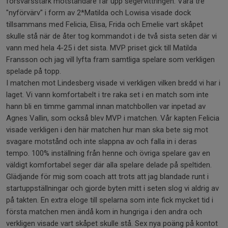
försvarsstark motståndare får upp segervittringen. Våra tre
"nyförvärv" i form av 2*Matilda och Lowisa visade dock
tillsammans med Felicia, Elisa, Frida och Emelie vart skåpet
skulle stå när de åter tog kommandot i de två sista seten där vi
vann med hela 4-25 i det sista. MVP priset gick till Matilda
Fransson och jag vill lyfta fram samtliga spelare som verkligen
spelade på topp.
I matchen mot Lindesberg visade vi verkligen vilken bredd vi har i
laget. Vi vann komfortabelt i tre raka set i en match som inte
hann bli en timme gammal innan matchbollen var inpetad av
Agnes Vallin, som också blev MVP i matchen. Vår kapten Felicia
visade verkligen i den här matchen hur man ska bete sig mot
svagare motstånd och inte slappna av och falla in i deras
tempo. 100% inställning från henne och övriga spelare gav en
väldigt komfortabel seger där alla spelare delade på speltiden.
Glädjande för mig som coach att trots att jag blandade runt i
startuppställningar och gjorde byten mitt i seten slog vi aldrig av
på takten. En extra eloge till spelarna som inte fick mycket tid i
första matchen men ändå kom in hungriga i den andra och
verkligen visade vart skåpet skulle stå. Sex nya poäng på kontot