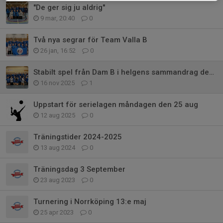
"De ger sig ju aldrig"
9 mar, 20:40
0
Två nya segrar för Team Valla B
26 jan, 16:52
0
Stabilt spel från Dam B i helgens sammandrag den 16 nov
16 nov 2025
1
Uppstart för serielagen måndagen den 25 aug
12 aug 2025
0
Träningstider 2024-2025
13 aug 2024
0
Träningsdag 3 September
23 aug 2023
0
Turnering i Norrköping 13:e maj
25 apr 2023
0