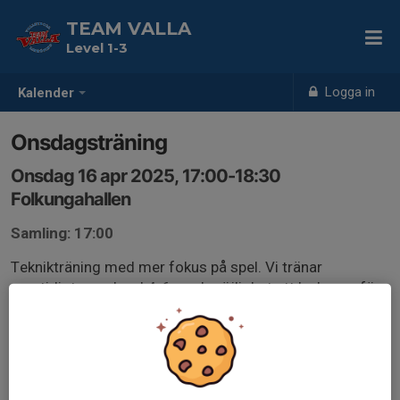
TEAM VALLA
Level 1-3
Logga in
Kalender
Onsdagsträning
Onsdag 16 apr 2025, 17:00-18:30
Folkungahallen
Samling: 17:00
Teknikträning med mer fokus på spel. Vi tränar
samtidigt som level 4-6 med möjlighet att levla upp för
de som vill och behöver.