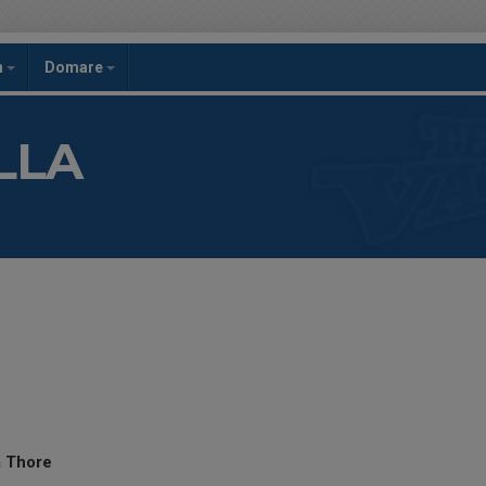
h
Domare
LLA
 Thore