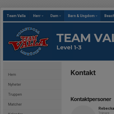
Team Valla
Herr
Dam
Barn & Ungdom
Beac
TEAM VA
Level 1-3
Kontakt
Hem
Nyheter
Truppen
Kontaktpersoner
Matcher
Rebecka
Tränare