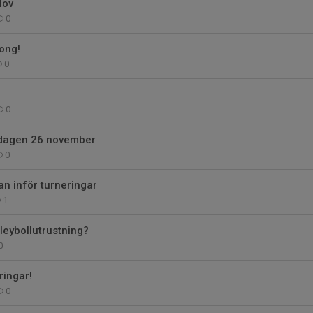
lov
0
ong!
0
0
dagen 26 november
0
n inför turneringar
1
leybollutrustning?
0
ringar!
0