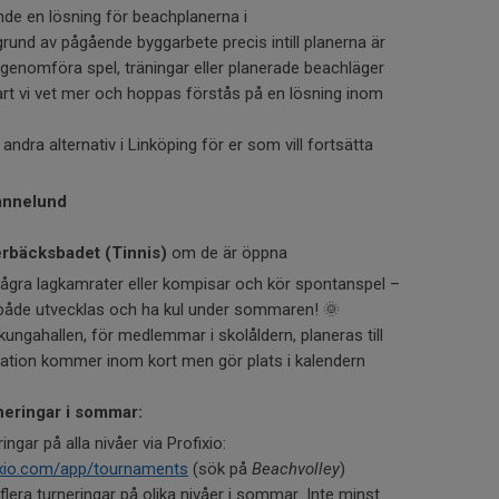
ande en lösning för beachplanerna i
rund av pågående byggarbete precis intill planerna är
tt genomföra spel, träningar eller planerade beachläger
rt vi vet mer och hoppas förstås på en lösning inom
 andra alternativ i Linköping för er som vill fortsätta
annelund
rbäcksbadet (Tinnis)
om de är öppna
ågra lagkamrater eller kompisar och kör spontanspel –
tt både utvecklas och ha kul under sommaren! 🌞
lkungahallen, för medlemmar i skolåldern, planeras till
ation kommer inom kort men gör plats i kalendern
rneringar i sommar:
ngar på alla nivåer via Profixio:
ixio.com/app/tournaments
(sök på
Beachvolley
)
flera turneringar på olika nivåer i sommar. Inte minst