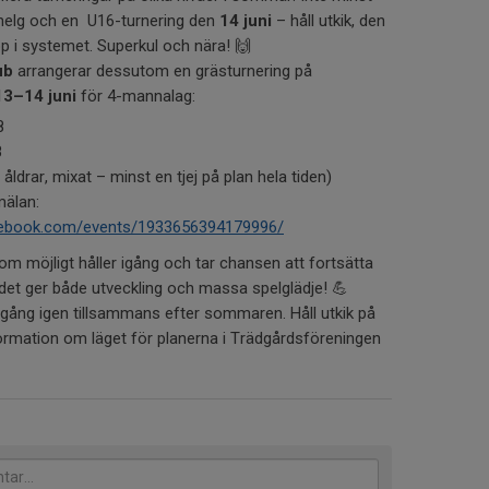
elg och en U16-turnering den
14 juni
– håll utkik, den
p i systemet. Superkul och nära! 🙌
ub
arrangerar dessutom en grästurnering på
13–14 juni
för 4-mannalag:
8
8
 åldrar, mixat – minst en tjej på plan hela tiden)
mälan:
cebook.com/events/1933656394179996/
m möjligt håller igång och tar chansen att fortsätta
et ger både utveckling och massa spelglädje! 💪
i gång igen tillsammans efter sommaren. Håll utkik på
ormation om läget för planerna i Trädgårdsföreningen