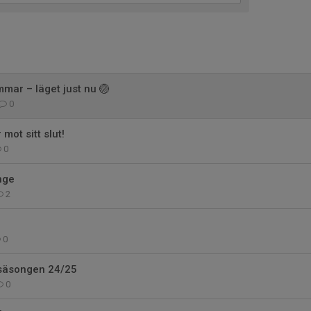
mmar – läget just nu 🏐
0
mot sitt slut!
0
nge
2
0
 säsongen 24/25
0