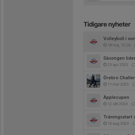
Tidigare nyheter
Volleyboll i so
18 maj, 12:28
Säsongen lider 
23 apr 2025
Örebro Challe
11 mar 2025
Äpplecupen
12 okt 2024
Träningsstart
13 aug 2024