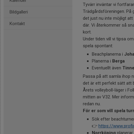
Kalender
Tyvärr inväntar vi fortfar
Trädgårdsföreningen. På g
Bildgalleri
det just nu inte möjligt a
Kontakt
där. Vi återkommer så sna
kort.
Under tiden vill vi tipsa om
spela spontant:
Beachplanerna i
Joh
Planerna i
Berga
Eventuellt även
Tinne
Passa på att samla ihop n
det är ett perfekt sätt a
Årets volleyboll-läger i Fo
mitten av V32. Mer inform
redan nu.
För er som vill spela tu
Sök efter beachturneri
👉
https://www.prof
Norrköping
planerar 