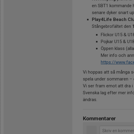
en SBT1 kommande h
senare dyker snart up
Play4Life Beach Cl
Stångebrofältet den
Flickor U15 & U1
Pojkar U15 & U1
Öppen klass (alla
Mer info och an
https://www.fa
Vi hoppas att så många so
spela under sommaren – d
Vi ser fram emot att dra 
Svenska lag efter mer inf
ändras.
Kommentarer