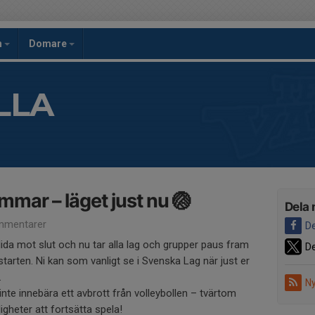
h
Domare
LLA
ommar – läget just nu 🏐
Dela 
mmentarer
De
da mot slut och nu tar alla lag och grupper paus fram
De
lstarten. Ni kan som vanligt se i Svenska Lag när just er
.
Ny
e innebära ett avbrott från volleybollen – tvärtom
igheter att fortsätta spela!