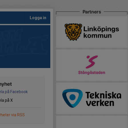
Partners
Logga in
nyhet
la på Facebook
la på X
heter via RSS