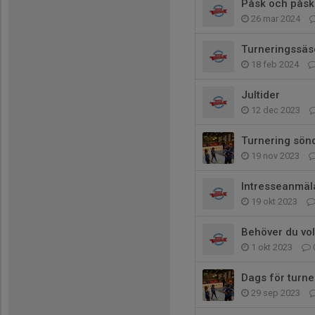
Påsk och påsk
26 mar 2024
Turneringssäs
18 feb 2024
Jultider
12 dec 2023
Turnering sön
19 nov 2023
Intresseanmäla
19 okt 2023
Behöver du vol
1 okt 2023
Dags för turne
29 sep 2023