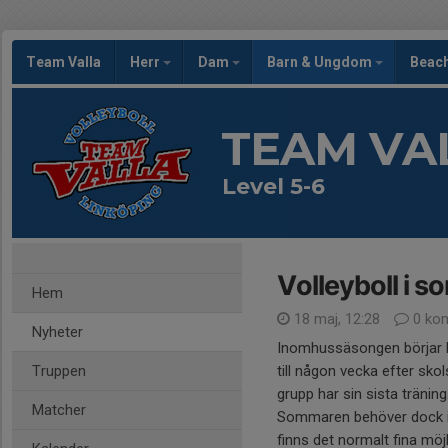
Team Valla
Herr
Dam
Barn & Ungdom
Beac
TEAM VA
Level 5-6
Volleyboll i s
Hem
18 maj, 12:28
0 ko
Nyheter
Inomhussäsongen börjar li
Truppen
till någon vecka efter sko
grupp har sin sista träning
Matcher
Sommaren behöver dock int
finns det normalt fina möjl