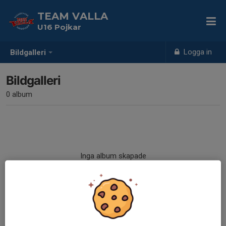
TEAM VALLA
U16 Pojkar
Logga in
Bildgalleri
Bildgalleri
0 album
Inga album skapade