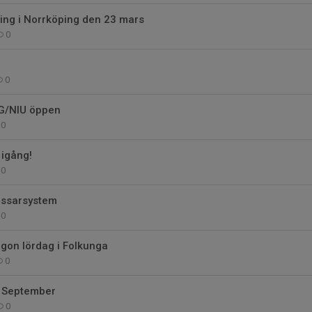
ing i Norrköping den 23 mars
0
0
IG/NIU öppen
0
 igång!
0
assarsystem
0
gon lördag i Folkunga
0
 September
0