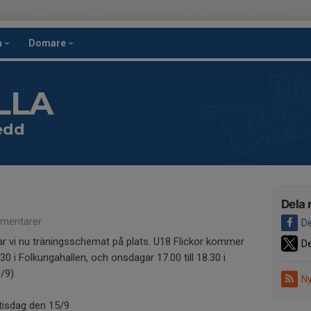
h
Domare
LLA
edd
Dela 
mentarer
De
r vi nu träningsschemat på plats. U18 Flickor kommer
De
8.30 i Folkungahallen, och onsdagar 17.00 till 18.30 i
/9).
Ny
 tisdag den 15/9