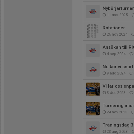
Nybörjarturner
11 mar 2025
Rotationer
26 nov 2024
Ansökan till R
4 sep 2024
Nu kör vi snart
9 aug 2024
Vi lär oss enp
3 dec 2023
Turnering imor
24 nov 2023
Träningsdag 3
23 aug 2023