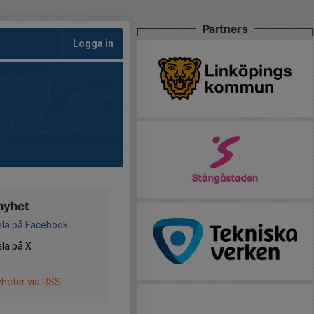
Partners
Logga in
nyhet
la på Facebook
la på X
heter via RSS