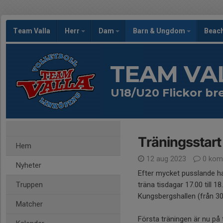
Team Valla
Herr
Dam
Barn & Ungdom
Beac
TEAM VA
U18/U20 Flickor br
Träningsstart
Hem
12 aug 2023
0 kom
Nyheter
Efter mycket pusslande ha
Truppen
träna tisdagar 17.00 till 1
Kungsbergshallen (från 30
Matcher
Första träningen är nu på