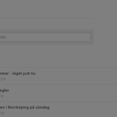
mmar - läget just nu
0
egler
0
gen i Norrköping på söndag
0