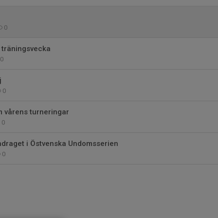
0
e träningsvecka
0
j
0
 vårens turneringar
0
draget i Östvenska Undomsserien
0