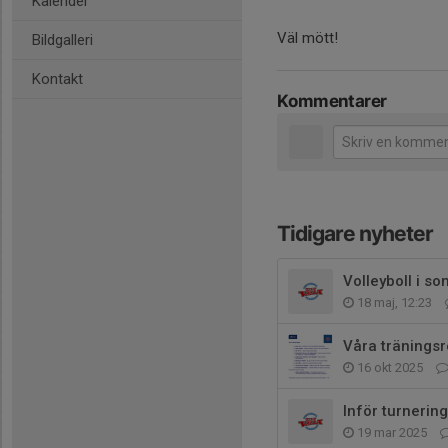
Kalender
Väl mött!
Bildgalleri
Kontakt
Kommentarer
Tidigare nyheter
Volleyboll i so
18 maj, 12:23
Våra träningsr
16 okt 2025
Inför turnerin
19 mar 2025