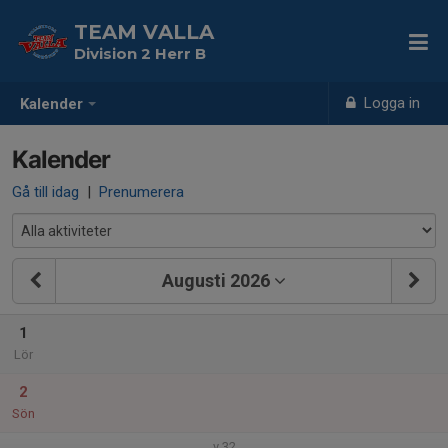
TEAM VALLA
Division 2 Herr B
Logga in
Kalender
Kalender
Gå till idag
|
Prenumerera
Augusti 2026
1
Lör
2
Sön
v.32