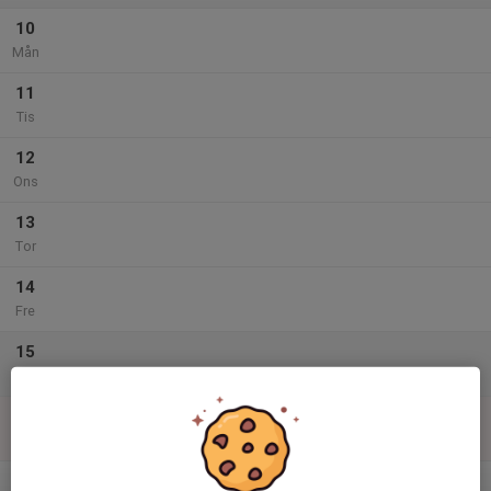
10
Mån
11
Tis
12
Ons
13
Tor
14
Fre
15
Lör
16
Sön
v.34