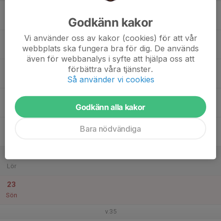
17
Godkänn kakor
Mån
Vi använder oss av kakor (cookies) för att vår
18
webbplats ska fungera bra för dig. De används
Tis
även för webbanalys i syfte att hjälpa oss att
19
förbättra våra tjänster.
Så använder vi cookies
Ons
20
Godkänn alla kakor
Tor
21
Bara nödvändiga
Fre
22
Lör
23
Sön
v.35