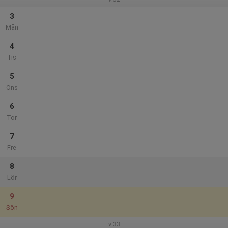
3
Mån
4
Tis
5
Ons
6
Tor
7
Fre
8
Lör
9
Sön
v.33