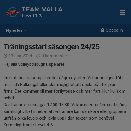
TEAM VALLA
Level 1-3
Logga in
Nyheter
Träningsstart säsongen 24/25
13 aug 2024
0 kommentarer
Hej alla volleybollsugna spelare!
Inför denna säsong sker det några nyheter. Vi har äntligen fått
mer tid i Folkungahallen där möjlighet att spela på stor plan
finns. Det kommer bli mer förflyttelse och mer fart. Hur kul som
helst!
Där tränar vi onsdagar 17:00-18:30. Vi kommer ha flera nät igång
samtidigt vilket innebär att vi tränare kan samköra eller gruppera
utifrån olika levels och levla upp i den takten som behövs!
Samtidigt tränar Level 4-6.