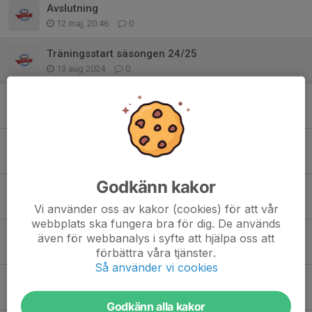
Avslutning
12 maj, 20:46
0
Träningsstart säsongen 24/25
13 aug 2024
0
Jultider
12 dec 2023
0
Säsongen 2023/2024
10 aug 2023
0
Godkänn kakor
Sista träning för säsongen
22 apr 2023
0
Vi använder oss av kakor (cookies) för att vår
webbplats ska fungera bra för dig. De används
Beachcamp vecka 26
även för webbanalys i syfte att hjälpa oss att
8 jun 2022
0
förbättra våra tjänster.
Så använder vi cookies
Jullovspaus
16 dec 2020
1
Godkänn alla kakor