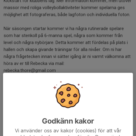
Kickstart för klubbens lag. Mer information kommer, men utöver
massor med roliga volleybollaktiviteter kommer spelarna ges
möjlighet att fotograferas, både lagfoton och individuella foton.
När säsongen startar kommer vi ha några rutinerade spelare
som har stenkoll på 6-manna spel, några som kommer från
level och några nybörjare. Detta kommer att fördelas på plats i
hallen och skapa givande träningar för alla nivåer. Om ni har
några frågetecken innan vi sätter igång är ni varmt välkomna att
höra av er till Rebecka via mail:
rebecka.thore@gmail.com
Nu kör vi snart igång, det ska bli jättekul!
Dela nyhet
Godkänn kakor
Tidigare nyheter
Vi använder oss av kakor (cookies) för att vår