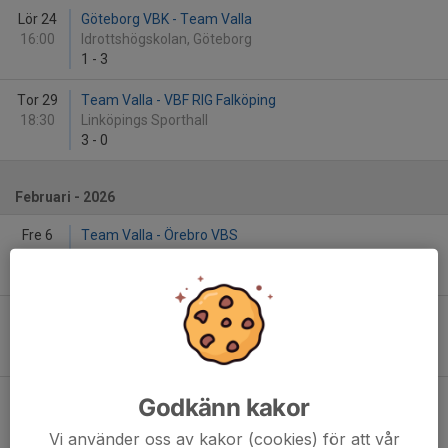
Lör 24
Göteborg VBK - Team Valla
16:00
Idrottshögskolan, Göteborg
1
-
3
Tor 29
Team Valla - VBF RIG Falköping
18:30
Linköpings Sporthall
3
-
0
Februari - 2026
Fre 6
Team Valla - Örebro VBS
18:30
Linköpings Sporthall
3
-
1
Lör 14
Lindesberg VBK - Team Valla
14:00
Lindesberg Arena
0
-
3
Sön 22
Engelholms VS - Team Valla
Godkänn kakor
16:00
Kungsgårdshallen, Ängelholm
Vi använder oss av kakor (cookies) för att vår
3
-
2