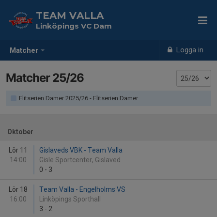
TEAM VALLA
Linköpings VC Dam
Logga in
Matcher
Matcher 25/26
Elitserien Damer 2025/26 - Elitserien Damer
Oktober
Lör 11
Gislaveds VBK - Team Valla
14:00
Gisle Sportcenter, Gislaved
0
-
3
Lör 18
Team Valla - Engelholms VS
16:00
Linköpings Sporthall
3
-
2