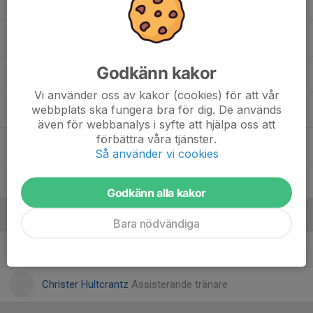
18. Lovisa Lindlöf
17. Lovisa Sundqvist
Godkänn kakor
22. Myah Conway
Vi använder oss av kakor (cookies) för att vår
webbplats ska fungera bra för dig. De används
4. Nathalie Arvidson
även för webbanalys i syfte att hjälpa oss att
förbättra våra tjänster.
10. Poa Andersson
Så använder vi cookies
15. Riley Anderson
Godkänn alla kakor
Ledare
Bara nödvändiga
Andrew Strugnell
Tränare
Christer Hultcrantz
Assisterande tränare