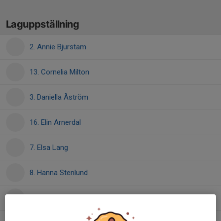
Laguppställning
2. Annie Bjurstam
13. Cornelia Milton
3. Daniella Åström
16. Elin Arnerdal
7. Elsa Lang
8. Hanna Stenlund
12. Hilda Gustafsson