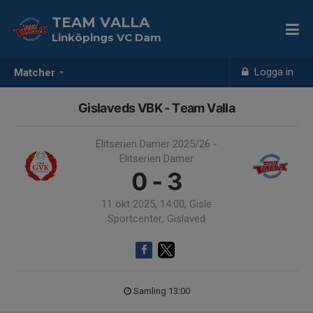
TEAM VALLA
Linköpings VC Dam
Logga in
Matcher
Gislaveds VBK - Team Valla
Elitserien Damer 2025/26 -
Elitserien Damer
0 - 3
11 okt 2025, 14:00, Gisle
Sportcenter, Gislaved
Samling 13:00