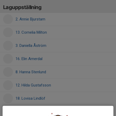
Laguppställning
2. Annie Bjurstam
13. Cornelia Milton
3. Daniella Åström
16. Elin Arnerdal
8. Hanna Stenlund
12. Hilda Gustafsson
18. Lovisa Lindlöf
17. Lovisa Sundqvist