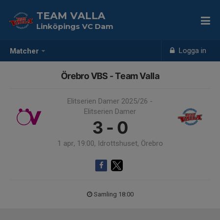
TEAM VALLA
Linköpings VC Dam
Logga in
Matcher
Örebro VBS - Team Valla
Elitserien Damer 2025/26 -
Elitserien Damer
3 - 0
1 apr, 19:00, Idrottshuset, Örebro
Samling 18:00