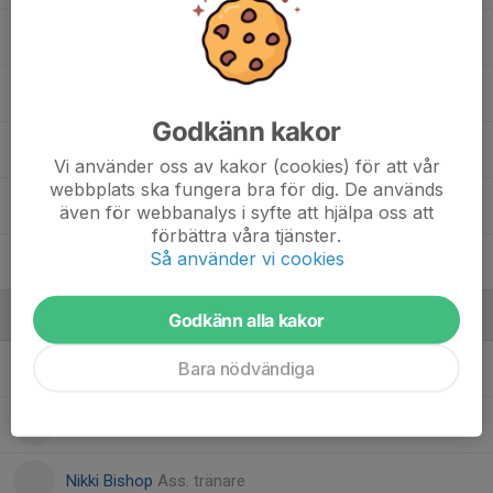
5. Milan Gomillion
22. Myah Conway
Godkänn kakor
4. Nathalie Arvidson
Vi använder oss av kakor (cookies) för att vår
webbplats ska fungera bra för dig. De används
10. Poa Andersson
även för webbanalys i syfte att hjälpa oss att
förbättra våra tjänster.
Så använder vi cookies
15. Riley Anderson
Ledare
Godkänn alla kakor
Bara nödvändiga
Andrew Strugnell
Tränare
Christer Hultcrantz
Assisterande tränare
Nikki Bishop
Ass. tränare