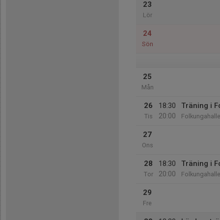
23
Lör
24
Sön
25
Mån
26
18:30
Träning i 
20:00
Tis
Folkungahall
27
Ons
28
18:30
Träning i 
20:00
Tor
Folkungahall
29
Fre