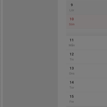
9
Lör
10
Sön
11
Mån
12
Tis
13
Ons
14
Tor
15
Fre