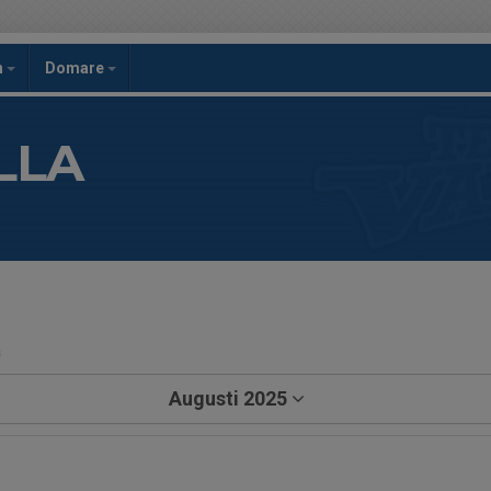
h
Domare
LLA
a
Augusti 2025