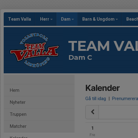
Team Valla
Herr
Dam
Barn & Ungdom
Beac
TEAM VA
Dam C
Kalender
Hem
Gå till idag
|
Prenumerer
Nyheter
Truppen
Matcher
1
Fre