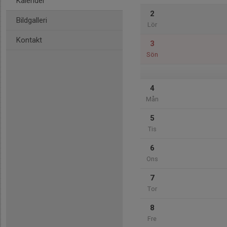
Kalender
2
Bildgalleri
Lör
Kontakt
3
Sön
4
Mån
5
Tis
6
Ons
7
Tor
8
Fre