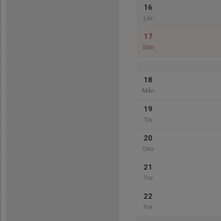
16
Lör
17
Sön
18
Mån
19
Tis
20
Ons
21
Tor
22
Fre