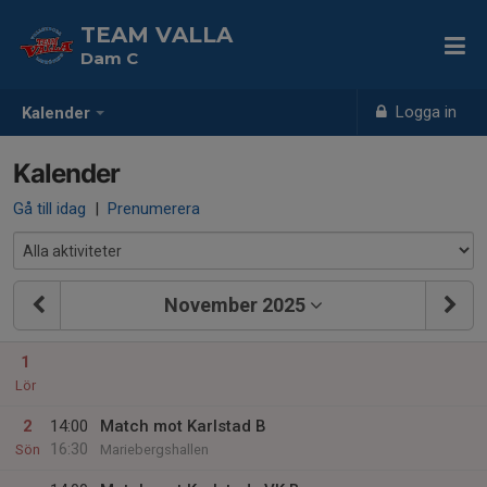
TEAM VALLA
Dam C
Logga in
Kalender
Kalender
Gå till idag
|
Prenumerera
November 2025
1
Lör
2
14:00
Match mot Karlstad B
16:30
Sön
Mariebergshallen