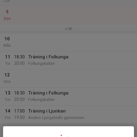
Lör
9
Sön
v.46
10
Mån
11
18:30
Träning i Folkunga
20:00
Tis
Folkungahallen
12
Ons
13
18:30
Träning i Folkunga
20:00
Tor
Folkungahallen
14
17:00
Träning i Ljunkan
19:00
Fre
Anders Ljungstedts gymnasium
15
11:00
Funktionering herr div 3
19:00
Lör
Folkungahallen, Linköping