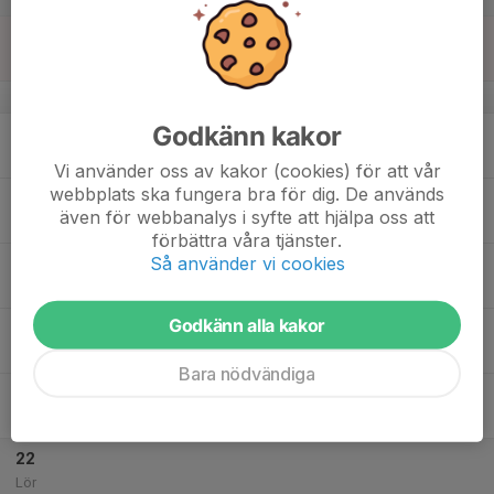
16
Sön
v.47
Godkänn kakor
17
Mån
Vi använder oss av kakor (cookies) för att vår
webbplats ska fungera bra för dig. De används
18
18:30
Träning i Folkunga
även för webbanalys i syfte att hjälpa oss att
20:00
Tis
Folkungahallen
förbättra våra tjänster.
Så använder vi cookies
19
Ons
Godkänn alla kakor
20
18:30
Träning i Folkunga
20:00
Tor
Folkungahallen
Bara nödvändiga
21
17:00
Träning i Ljunkan
19:00
Fre
Anders Ljungstedts gymnasium
22
Lör