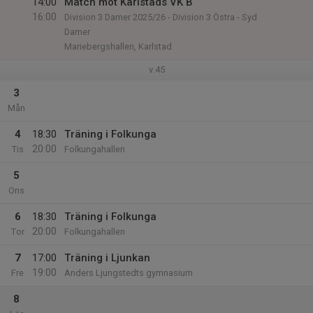
14:00
Match mot Karlstads VK B
16:00
Division 3 Damer 2025/26 - Division 3 Östra - Syd
Damer
Mariebergshallen, Karlstad
v.45
3
Mån
4
18:30
Träning i Folkunga
20:00
Tis
Folkungahallen
5
Ons
6
18:30
Träning i Folkunga
20:00
Tor
Folkungahallen
7
17:00
Träning i Ljunkan
19:00
Fre
Anders Ljungstedts gymnasium
8