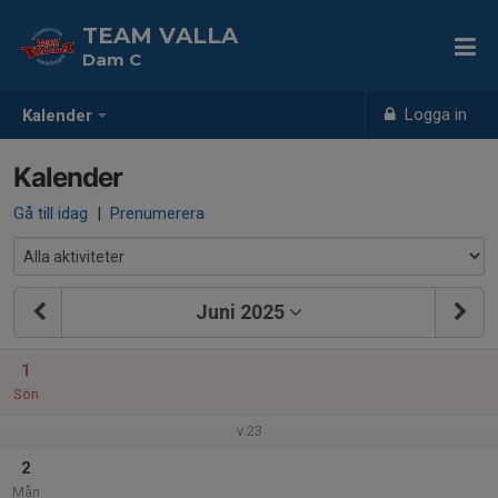
TEAM VALLA
Dam C
Logga in
Kalender
Kalender
Gå till idag
|
Prenumerera
Juni 2025
1
Sön
v.23
2
Mån