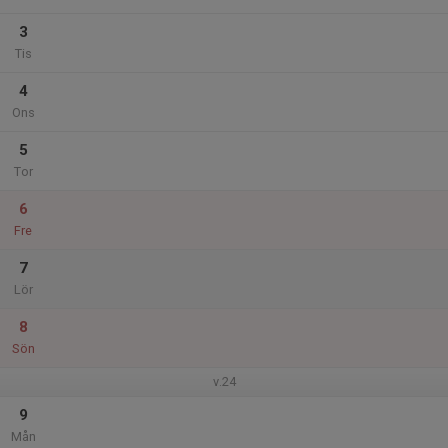
3
Tis
4
Ons
5
Tor
6
Fre
7
Lör
8
Sön
v.24
9
Mån