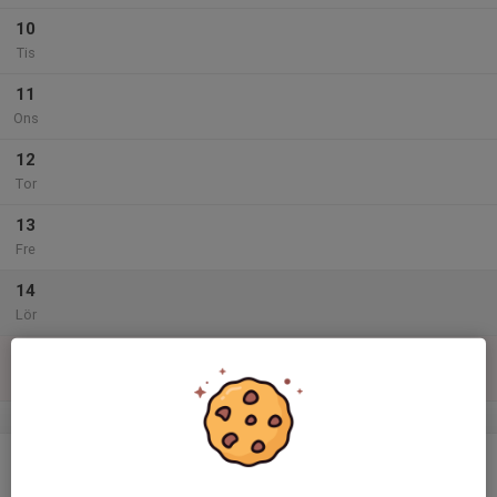
10
Tis
11
Ons
12
Tor
13
Fre
14
Lör
15
Sön
v.25
16
Mån