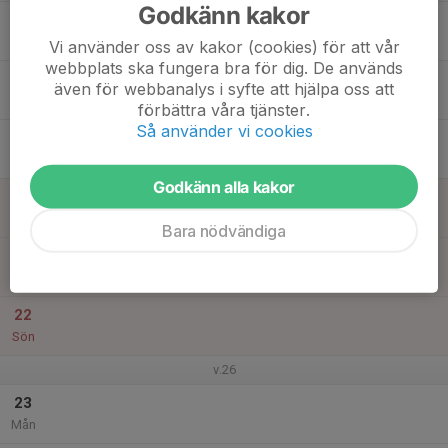
Godkänn kakor
17
Tis
Vi använder oss av kakor (cookies) för att vår
webbplats ska fungera bra för dig. De används
18
även för webbanalys i syfte att hjälpa oss att
Ons
förbättra våra tjänster.
Så använder vi cookies
19
Tor
Godkänn alla kakor
20
Fre
Bara nödvändiga
21
Lör
22
Sön
v.26
23
Mån