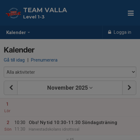
TEAM VALLA
Level 1-3
Logga in
Kalender
Kalender
Gå till idag
|
Prenumerera
November 2025
1
Lör
2
10:30
Obs! Ny tid 10:30-11:30 Söndagsträning
11:30
Sön
Harvestadskolans idrottssal
v.45