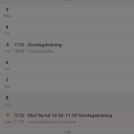
3
Mån
4
Tis
5
17:00
Onsdagsträning
18:00
Ons
Folkungahallen
6
Tor
7
Fre
8
Lör
9
10:30
Obs! Ny tid 10:30-11:30 Söndagsträning
11:30
Sön
Harvestadskolans idrottssal
v.46