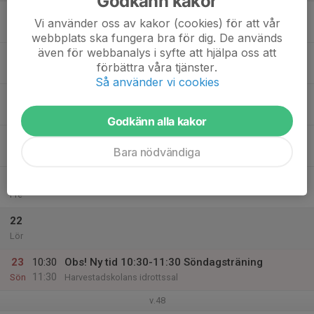
Godkänn kakor
17
Vi använder oss av kakor (cookies) för att vår
Mån
webbplats ska fungera bra för dig. De används
även för webbanalys i syfte att hjälpa oss att
18
förbättra våra tjänster.
Tis
Så använder vi cookies
19
17:00
Onsdagsträning
18:00
Ons
Folkungahallen
Godkänn alla kakor
20
Bara nödvändiga
Tor
21
Fre
22
Lör
23
10:30
Obs! Ny tid 10:30-11:30 Söndagsträning
11:30
Sön
Harvestadskolans idrottssal
v.48