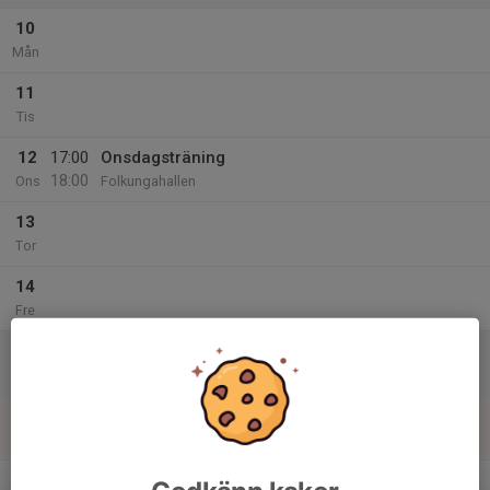
10
Mån
11
Tis
12
17:00
Onsdagsträning
18:00
Ons
Folkungahallen
13
Tor
14
Fre
15
Lör
16
10:30
Obs! Ny tid 10:30-11:30 Söndagsträning
11:30
Sön
Harvestadskolans idrottssal
v.47