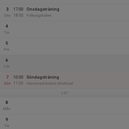
3
17:00
Onsdagsträning
18:00
Ons
Folkungahallen
4
Tor
5
Fre
6
Lör
7
10:00
Söndagsträning
11:00
Sön
Harvestadskolans idrottssal
v.37
8
Mån
9
Tis