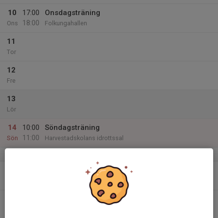
10
17:00
Onsdagsträning
18:00
Ons
Folkungahallen
11
Tor
12
Fre
13
Lör
14
10:00
Söndagsträning
11:00
Sön
Harvestadskolans idrottssal
v.38
15
Mån
16
Tis